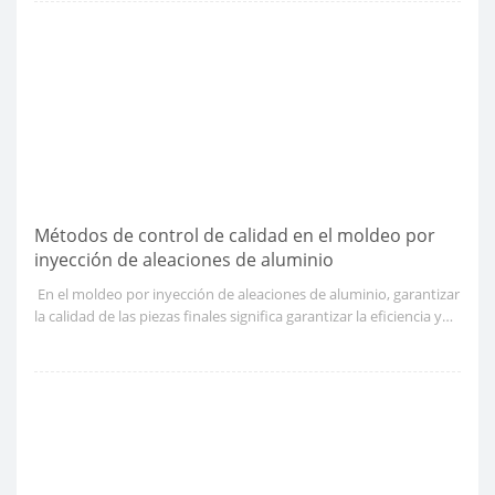
Métodos de control de calidad en el moldeo por
inyección de aleaciones de aluminio
​ En el moldeo por inyección de aleaciones de aluminio, garantizar
la calidad de las piezas finales significa garantizar la eficiencia y
fiabilidad de los componentes a lo largo de su ciclo de vida. Se
requieren ciertas medidas de control de calidad para los defectos
en los procesos de fabricación, el retrabalón del producto, la
chatarra y la mitigación de otras deficiencias en la calidad del
producto.