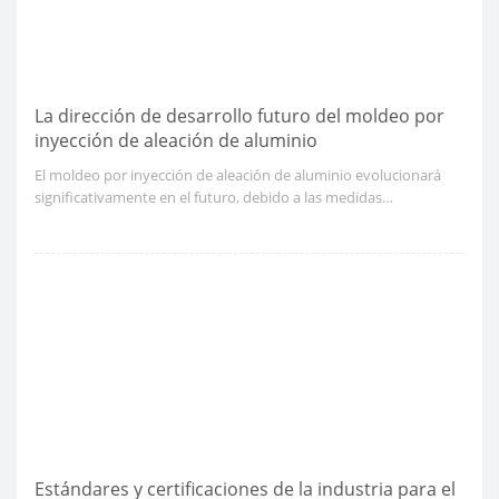
La dirección de desarrollo futuro del moldeo por
inyección de aleación de aluminio
El moldeo por inyección de aleación de aluminio evolucionará
significativamente en el futuro, debido a las medidas
tecnológicas y un mayor enfoque en la sostenibilidad. Estos
están obligados a tener un impacto positivo en la industria en los
próximos años al hacer que estos procesos sean más eficientes,
verdes y sensibles a los requisitos del mercado internacional.
Estándares y certificaciones de la industria para el