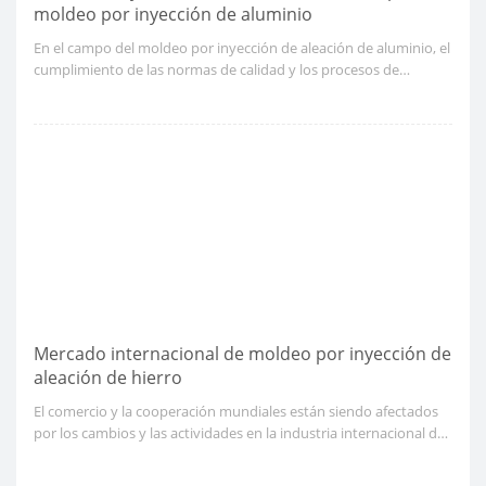
moldeo por inyección de aluminio
En el campo del moldeo por inyección de aleación de aluminio, el
cumplimiento de las normas de calidad y los procesos de
certificación es fundamental para mantener la calidad del
producto y la competitividad del mercado. Estas garantías son
esenciales no solo para fomentar la confianza entre los clientes,
sino que también ayudan a impulsar el comercio internacional.
Mercado internacional de moldeo por inyección de
aleación de hierro
El comercio y la cooperación mundiales están siendo afectados
por los cambios y las actividades en la industria internacional de
moldeo por inyección de aleación de aluminio.