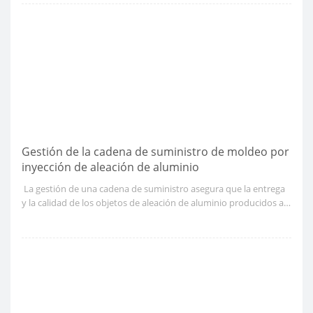
para satisfacer necesidades específicas de rendimiento, estética y
personal, lo que resulta en satisfacción y lealtad del cliente.
Gestión de la cadena de suministro de moldeo por
inyección de aleación de aluminio
​ La gestión de una cadena de suministro asegura que la entrega
y la calidad de los objetos de aleación de aluminio producidos a
través del moldeo por inyección son de los estándares
adecuados y se hacen de manera oportuna.