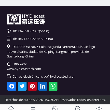

Tlf: +34-658352882(Spain)

Tlf: +86-13702229515(China)

DIRECCIÓN: No. 6 Cuihu segunda carretera, Cuishan lago
nuevo distrito, ciudad de Kaiping, Jiangmen, provincia de
Guangdong, China.

Sitio web:
www.hydiecastech.com

Correo electrónico: xiao@hydiecastech.com
Derechos de autor © 2026 HAOYUAN Reservados todos los derechos.




