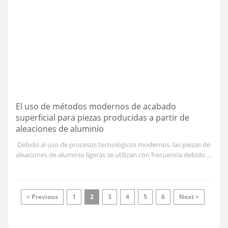
eficiencia de la producción en varios sectores. Por lo tanto, se
recomienda que el problema se resuelva.
El uso de métodos modernos de acabado
superficial para piezas producidas a partir de
aleaciones de aluminio
​ Debido al uso de procesos tecnológicos modernos, las piezas de
aleaciones de aluminio ligeras se utilizan con frecuencia debido a
su buena relación resistencia-peso y resistencia a la corrosión.
Para mejorar su apariencia y hacerlas más duraderas, se aplican
procesos de acabado superficial como el anodizado y el
recubrimiento.
< Previous
1
2
3
4
5
6
Next >