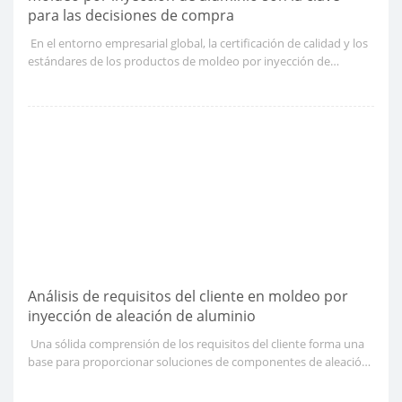
para las decisiones de compra
​ En el entorno empresarial global, la certificación de calidad y los
estándares de los productos de moldeo por inyección de
aluminio se han convertido en un factor clave para que los
compradores garanticen la calidad y el cumplimiento del
producto.
Análisis de requisitos del cliente en moldeo por
inyección de aleación de aluminio
​ Una sólida comprensión de los requisitos del cliente forma una
base para proporcionar soluciones de componentes de aleación
de aluminio de servicio a medida en el moldeo por inyección. El
análisis del cliente permite a los fabricantes refinar sus procesos