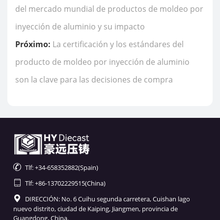
del mercado mundial de productos de moldeo por
inyección de aluminio y su impacto
Próximo:
La certificación y los estándares del
producto de moldeo por inyección de aluminio
son la clave para las decisiones de compra

Tlf: +34-658352882(Spain)

Tlf: +86-13702229515(China)

DIRECCIÓN: No. 6 Cuihu segunda carretera, Cuishan lago
nuevo distrito, ciudad de Kaiping, Jiangmen, provincia de
Guangdong, China.