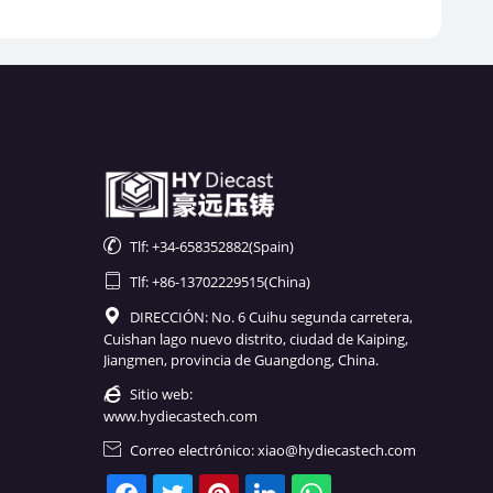

Tlf: +34-658352882(Spain)

Tlf: +86-13702229515(China)

DIRECCIÓN: No. 6 Cuihu segunda carretera,
Cuishan lago nuevo distrito, ciudad de Kaiping,
Jiangmen, provincia de Guangdong, China.

Sitio web:
www.hydiecastech.com

Correo electrónico: xiao@hydiecastech.com