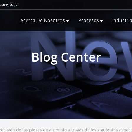
658352882
Acerca De Nosotros
Procesos
Industri
Blog Center
recisión de las piezas de aluminio a través de los siguientes aspec