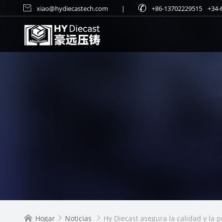

xiao@hydiecastech.com
|

+86-13702229515
+34-
Hogar
Noticias
Hy Diecast asegura la calidad y la p


